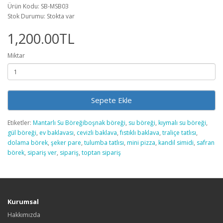
Ürün Kodu: SB-MSB03
Stok Durumu: Stokta var
1,200.00TL
Miktar
Sepete Ekle
Etiketler:
Mantarlı Su Böreğiboşnak böreği
,
su böreği
,
kıymalı su böreği
,
gül böreği
,
ev baklavası
,
cevizli baklava
,
fıstıklı baklava
,
traliçe tatlısı
,
dolama börek
,
şeker pare
,
tulumba tatlısı
,
mini pizza
,
kandil simidi
,
safran
börek
,
sipariş ver
,
sipariş
,
toptan sipariş
Kurumsal
Hakkımızda